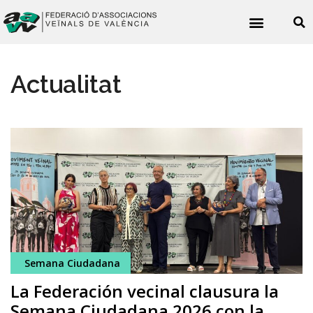
Noticies veïnals
Actualitat
Semana Ciudadana
La Federación vecinal clausura la
Semana Ciudadana 2026 con la