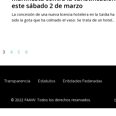
este sábado 2 de marzo
La concesión de una nueva licencia hotelera en la Saïdia ha
sido la gota que ha colmado el vaso. Se trata de un hotel…
3
4
5
6
Transparencia
Estatutos
Entidades Federadas
© 2022 FAAVV. Todos los derechos reservados.