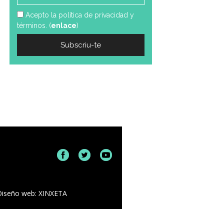
Acepto la política de privacidad y
términos. (
enlace
)
Diseño web: XINXETA