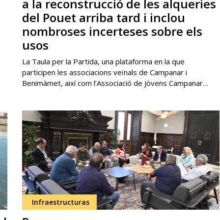
a la reconstrucció de les alqueries
del Pouet arriba tard i inclou
nombroses incerteses sobre els
usos
La Taula per la Partida, una plataforma en la que
participen les associacions veïnals de Campanar i
Benimàmet, així com l’Associació de Jòvens Campanar…
Infraestructuras