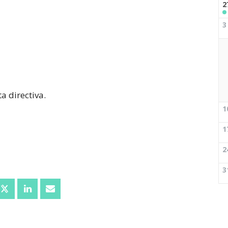
2
3
a directiva.
1
1
2
3