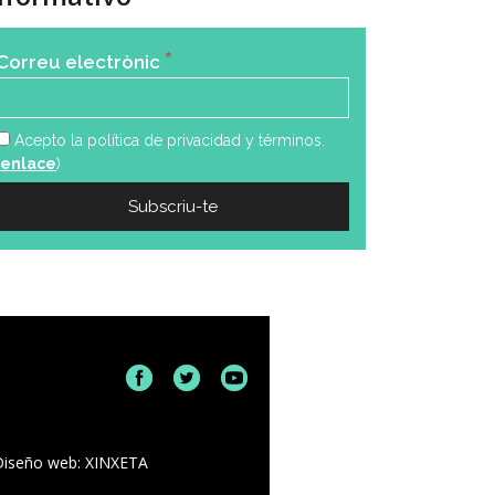
*
Correu electrònic
Acepto la política de privacidad y términos.
enlace
)
Diseño web: XINXETA