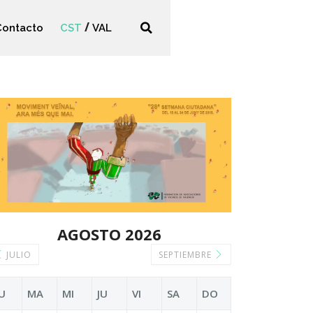
Contacto
CST
VAL
AGOSTO 2026
JULIO
SEPTIEMBRE
U
MA
MI
JU
VI
SA
DO