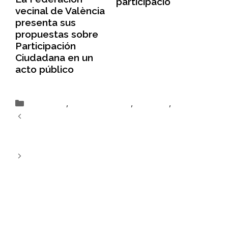
participació
vecinal de València
presenta sus
propuestas sobre
Participación
Ciudadana en un
acto público
,
,
,
Actividades
Actividades FAAVV
Actualidad
Participació
La Federación Vecinal inaugura la Semana Ciudadana
en el Hemiciclo del Ayuntamiento reivindicando vivienda,
participación y servicios públicos
La Federación Vecinal de València aborda el debate
sobre la ciudad ante el cambio climático desde la
perspectiva de la salud, la arquitectura y el urbanismo