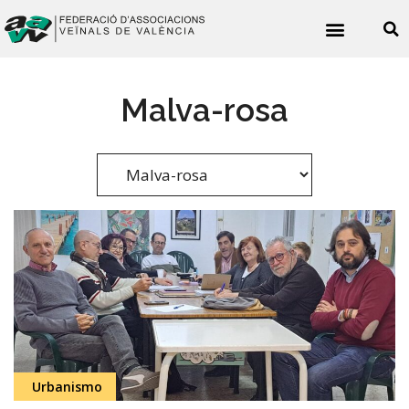
Noticies veïnals
Malva-rosa
Urbanismo