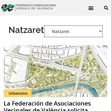
Noticies veïnals
Natzaret
Urbanismo
La Federación de Asociaciones
Vecinales de València solicita