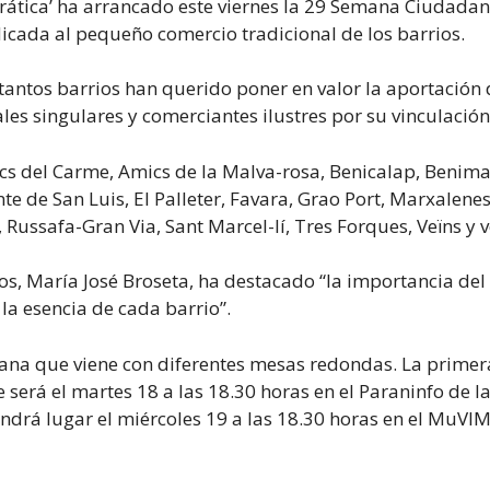
rática’ ha arrancado este viernes la 29 Semana Ciudadana 
dicada al pequeño comercio tradicional de los barrios.
s tantos barrios han querido poner en valor la aportació
ales singulares y comerciantes ilustres por su vinculación
cs del Carme, Amics de la Malva-rosa, Benicalap, Benima
nte de San Luis, El Palleter, Favara, Grao Port, Marxalen
, Russafa-Gran Via, Sant Marcel-lí, Tres Forques, Veïns y 
nos, María José Broseta, ha destacado “la importancia de
la esencia de cada barrio”.
a que viene con diferentes mesas redondas. La primera t
 será el martes 18 a las 18.30 horas en el Paraninfo de l
ndrá lugar el miércoles 19 a las 18.30 horas en el MuVIM