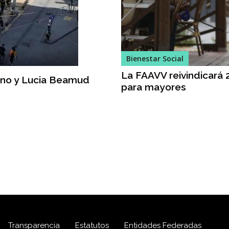
Bienestar Social
La FAAVV reivindicará 
ano y Lucia Beamud
para mayores
 29 Semana Ciudadana
Transparencia
Estatutos
Entidades Federadas