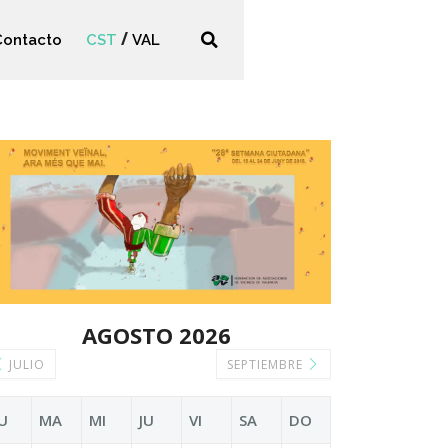
Contacto
CST
VAL
AGOSTO 2026
JULIO
SEPTIEMBRE
U
MA
MI
JU
VI
SA
DO