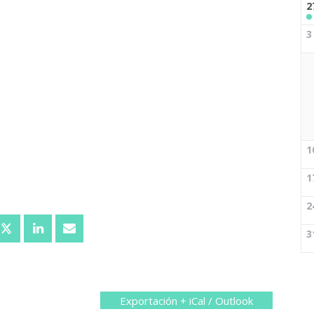
2
3
1
1
2
3
Exportación + iCal / Outlook