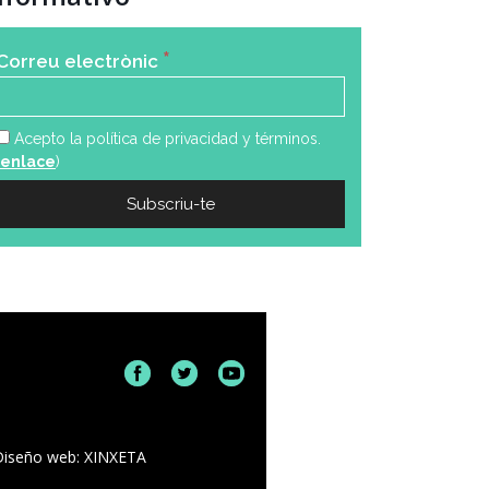
*
Correu electrònic
Acepto la política de privacidad y términos.
enlace
)
Diseño web: XINXETA