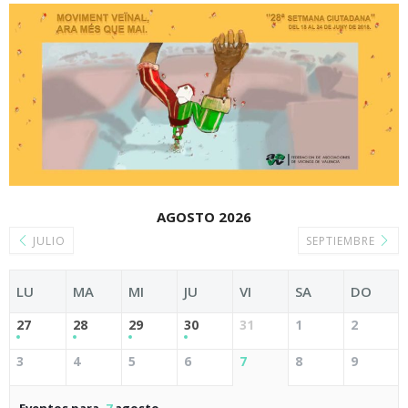
AGOSTO 2026
JULIO
SEPTIEMBRE
LU
MA
MI
JU
VI
SA
DO
27
28
29
30
31
1
2
3
4
5
6
7
8
9