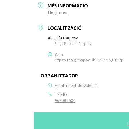
MÉS INFORMACIÓ
Llegir més
LOCALITZACIÓ
Alcaldía Carpesa
Plaça Poble 4. Carpesa
Web
https://goo.gl/maps/oDb6TA3nMixg1PZq6
ORGANITZADOR
Ajuntament de València
Telèfon
962083604