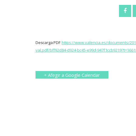
Descarga PDF
https://www.valencia.es/documents/201
val.pdf/bff92d84-d924-bc45-e99d-947f1ccb9219?t=166
+ Afegir a Google Calendar