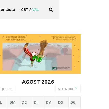
Contacte
CST
VAL
AGOST 2026
JULIOL
SETEMBRE
L
DM
DC
DJ
DV
DS
DG