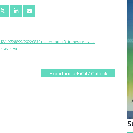
42/19728899/20220830+calendario+3+trimestre+cast-
1859631790
Exportació a + iCal / Outlook
S