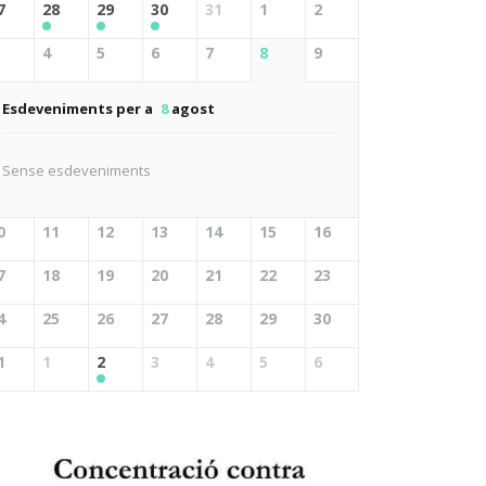
7
28
29
30
31
1
2
4
5
6
7
8
9
Esdeveniments per a
8
agost
Sense esdeveniments
0
11
12
13
14
15
16
7
18
19
20
21
22
23
4
25
26
27
28
29
30
1
1
2
3
4
5
6