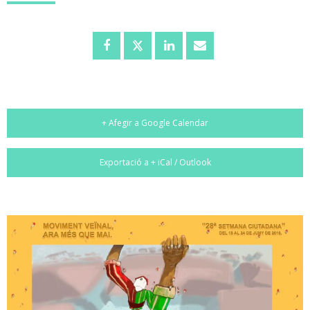
+ Afegir a Google Calendar
Exportació a + iCal / Outlook