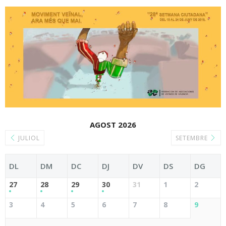
AGOST 2026
JULIOL
SETEMBRE
DL
DM
DC
DJ
DV
DS
DG
27
28
29
30
31
1
2
3
4
5
6
7
8
9