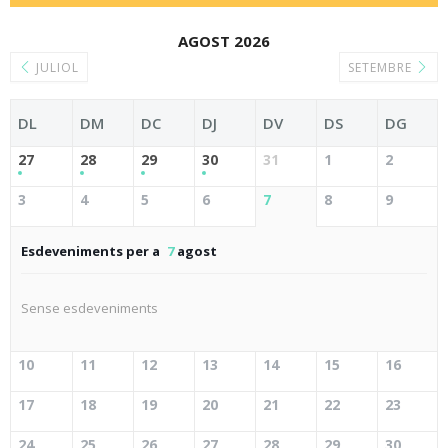
AGOST 2026
JULIOL
SETEMBRE
DL
DM
DC
DJ
DV
DS
DG
27
28
29
30
31
1
2
3
4
5
6
7
8
9
Esdeveniments per a
7
agost
Sense esdeveniments
10
11
12
13
14
15
16
17
18
19
20
21
22
23
24
25
26
27
28
29
30