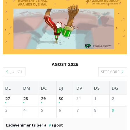
AGOST 2026
JULIOL
SETEMBRE
DL
DM
DC
DJ
DV
DS
DG
27
28
29
30
31
1
2
3
4
5
6
7
8
9
Esdeveniments per a
9
agost