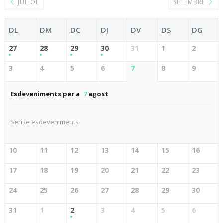
JULIOL
SETEMBRE
DL
DM
DC
DJ
DV
DS
DG
27
28
29
30
31
1
2
3
4
5
6
7
8
9
Esdeveniments per a
7
agost
Sense esdeveniments
10
11
12
13
14
15
16
17
18
19
20
21
22
23
24
25
26
27
28
29
30
31
1
2
3
4
5
6