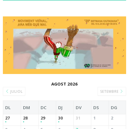
AGOST 2026
JULIOL
SETEMBRE
DL
DM
DC
DJ
DV
DS
DG
27
28
29
30
31
1
2