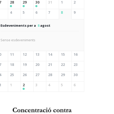
7
28
29
30
31
1
2
4
5
6
7
8
9
Esdeveniments per a
8
agost
Sense esdeveniments
0
11
12
13
14
15
16
7
18
19
20
21
22
23
4
25
26
27
28
29
30
1
1
2
3
4
5
6