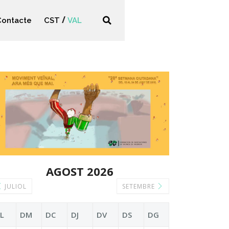
Contacte
CST
VAL
AGOST 2026
JULIOL
SETEMBRE
L
DM
DC
DJ
DV
DS
DG