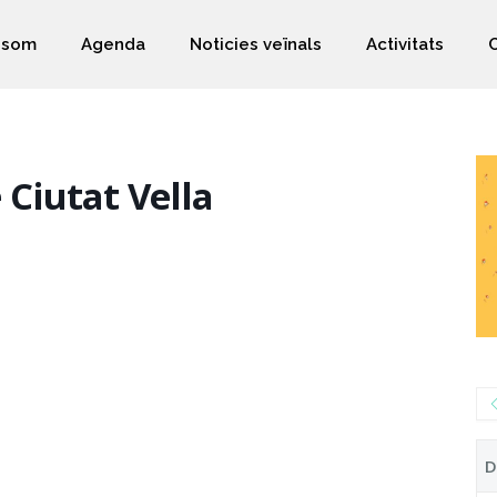
 som
Agenda
Noticies veïnals
Activitats
Ciutat Vella
D