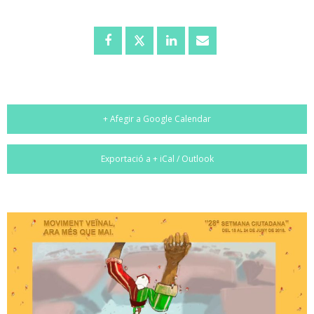
+ Afegir a Google Calendar
Exportació a + iCal / Outlook