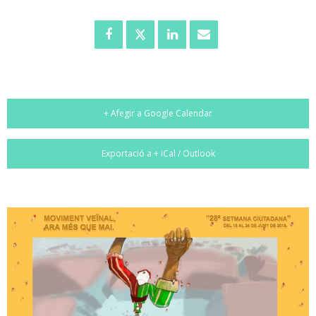
+ Afegir a Google Calendar
Exportació a + iCal / Outlook