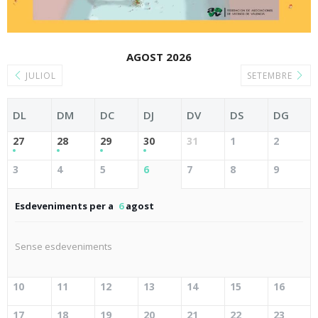
AGOST 2026
JULIOL
SETEMBRE
DL
DM
DC
DJ
DV
DS
DG
27
28
29
30
31
1
2
3
4
5
6
7
8
9
Esdeveniments per a
6
agost
Sense esdeveniments
10
11
12
13
14
15
16
17
18
19
20
21
22
23