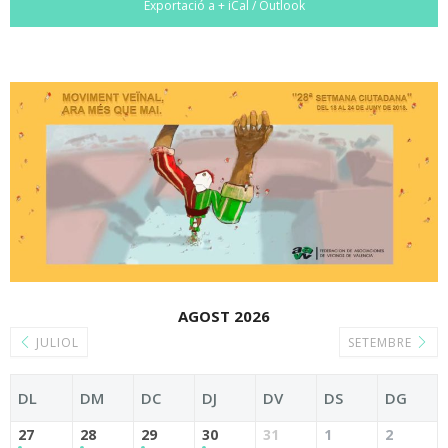
Exportació a + iCal / Outlook
AGOST 2026
JULIOL
SETEMBRE
DL
DM
DC
DJ
DV
DS
DG
27
28
29
30
31
1
2