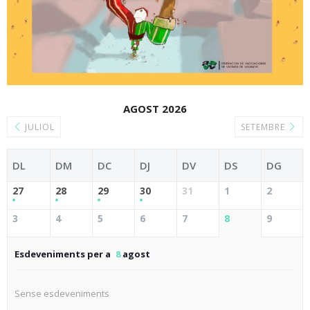
AGOST 2026
JULIOL
SETEMBRE
DL
DM
DC
DJ
DV
DS
DG
27
28
29
30
31
1
2
3
4
5
6
7
8
9
Esdeveniments per a
8
agost
Sense esdeveniments