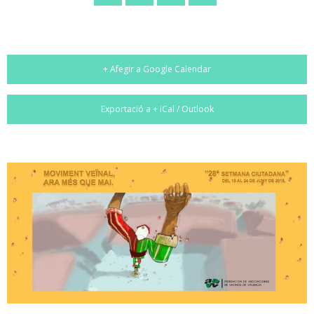
+ Afegir a Google Calendar
Exportació a + iCal / Outlook