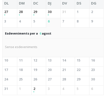
DL
DM
DC
DJ
DV
DS
DG
27
28
29
30
31
1
2
3
4
5
6
7
8
9
Esdeveniments per a
6
agost
Sense esdeveniments
10
11
12
13
14
15
16
17
18
19
20
21
22
23
24
25
26
27
28
29
30
31
1
2
3
4
5
6