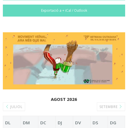
Exportació a + iCal / Outlook
AGOST 2026
JULIOL
SETEMBRE
DL
DM
DC
DJ
DV
DS
DG