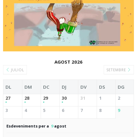
AGOST 2026
JULIOL
SETEMBRE
DL
DM
DC
DJ
DV
DS
DG
27
28
29
30
31
1
2
3
4
5
6
7
8
9
Esdeveniments per a
9
agost