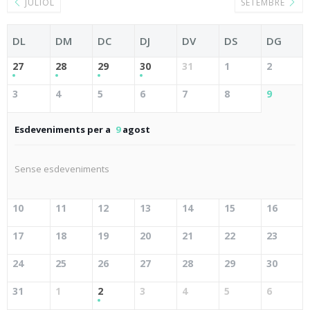
JULIOL
SETEMBRE
DL
DM
DC
DJ
DV
DS
DG
27
28
29
30
31
1
2
3
4
5
6
7
8
9
Esdeveniments per a
9
agost
Sense esdeveniments
10
11
12
13
14
15
16
17
18
19
20
21
22
23
24
25
26
27
28
29
30
31
1
2
3
4
5
6