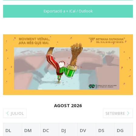
Exportació a + iCal / Outlook
AGOST 2026
JULIOL
SETEMBRE
DL
DM
DC
DJ
DV
DS
DG