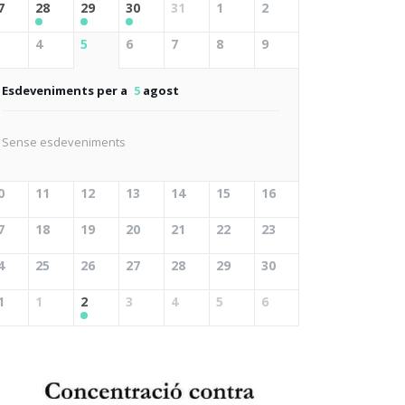
7
28
29
30
31
1
2
4
5
6
7
8
9
Esdeveniments per a
5
agost
Sense esdeveniments
0
11
12
13
14
15
16
7
18
19
20
21
22
23
4
25
26
27
28
29
30
1
1
2
3
4
5
6