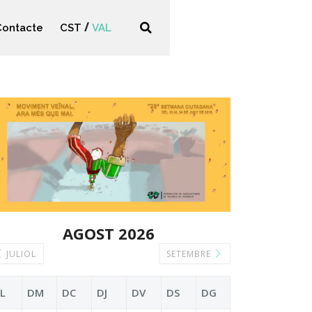
Contacte
CST
VAL
AGOST 2026
JULIOL
SETEMBRE
L
DM
DC
DJ
DV
DS
DG