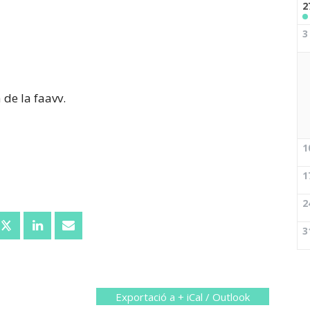
2
3
 de la faavv.
1
1
2
3
Exportació a + iCal / Outlook