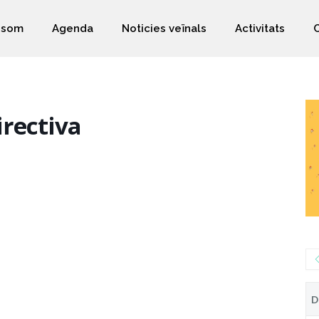
 som
Agenda
Noticies veïnals
Activitats
rectiva
D