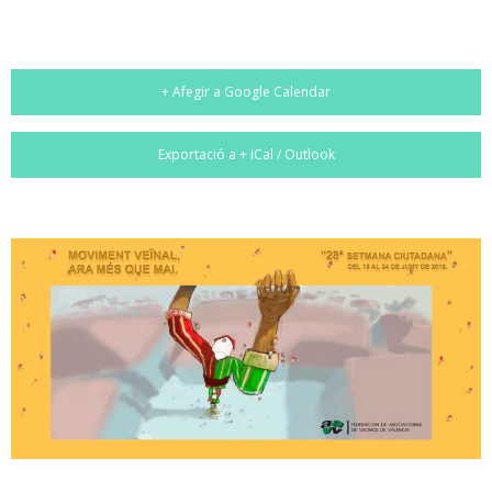
+ Afegir a Google Calendar
Exportació a + iCal / Outlook