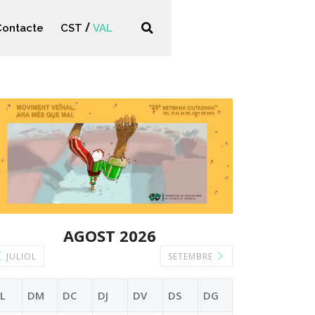
Contacte
CST
VAL
AGOST 2026
JULIOL
SETEMBRE
L
DM
DC
DJ
DV
DS
DG