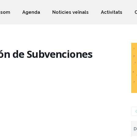
 som
Agenda
Noticies veïnals
Activitats
ción de Subvenciones
D