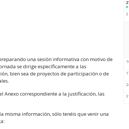
2
3
preparando una sesión informativa con motivo de
1
jornada se dirige específicamente a las
ón, bien sea de proyectos de participación o de
1
les.
2
l Anexo correspondiente a la justificación, las
3
a misma información, sólo tenéis que venir una
ga: