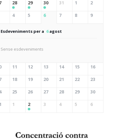
7
28
29
30
31
1
2
4
5
6
7
8
9
Esdeveniments per a
6
agost
Sense esdeveniments
0
11
12
13
14
15
16
7
18
19
20
21
22
23
4
25
26
27
28
29
30
1
1
2
3
4
5
6