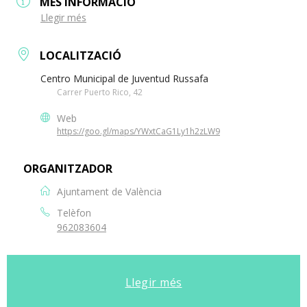
MÉS INFORMACIÓ
Llegir més
LOCALITZACIÓ
Centro Municipal de Juventud Russafa
Carrer Puerto Rico, 42
Web
https://goo.gl/maps/YWxtCaG1Ly1h2zLW9
ORGANITZADOR
Ajuntament de València
Telèfon
962083604
Llegir més