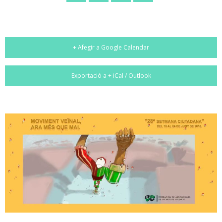
+ Afegir a Google Calendar
Exportació a + iCal / Outlook