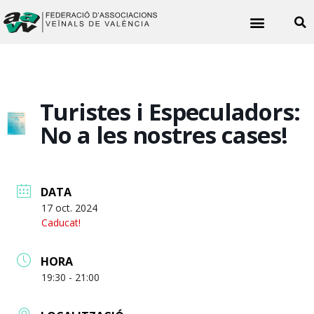
Noticies veïnals
Turistes i Especuladors:
No a les nostres cases!
DATA
17 oct. 2024
Caducat!
HORA
19:30 - 21:00