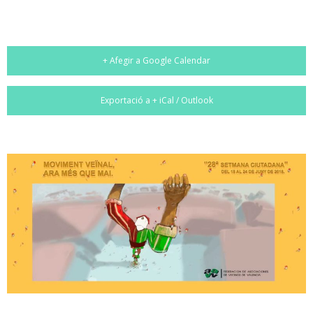
+ Afegir a Google Calendar
Exportació a + iCal / Outlook