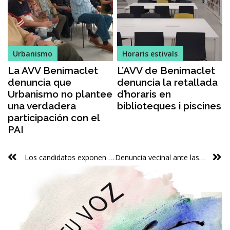
Urbanismo
Horaris estivals
La AVV Benimaclet
L’AVV de Benimaclet
denuncia que
denuncia la retallada
Urbanismo no plantee
d’horaris en
una verdadera
biblioteques i piscines
participación con el
PAI
Los candidatos exponen sus compromisos con las reivindicaciones del movimiento vecinal de València
Denuncia vecinal ante las descargas nocivas en el Puerto de València