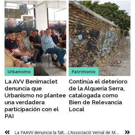
Urbanismo
Patrimonio
La AVV Benimaclet
Continúa el deterioro
denuncia que
de la Alquería Serra,
Urbanismo no plantee
catalogada como
una verdadera
Bien de Relevancia
participación con el
Local
PAI
La FAAVV denuncia la falta de transparència i la violació de DDHH a la frontera
L’Associació Veïnal de Marxalenes va rescatar de l’oblit 12 habitatges socials