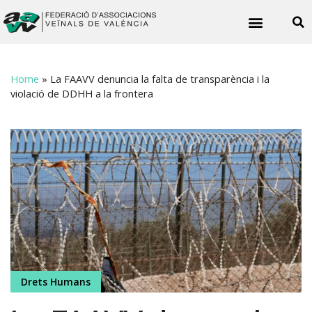
Noticies veïnals
Home
»
La FAAVV denuncia la falta de transparència i la
violació de DDHH a la frontera
Drets Humans