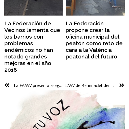
La Federación de
La Federación
Vecinos lamenta que
propone crear la
los barrios con
oficina municipal del
problemas
peatón como reto de
endémicos no han
cara a la València
notado grandes
peatonal del futuro
mejoras en el año
2018
La FAAVV presenta al·legacions a l’ordenança de protecció contra la contaminació acústica
L’AVV de Benimaclet denuncia la retallada d’horaris en biblioteques i piscines