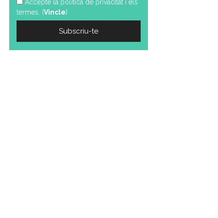
Accepte la política de privacitat i els
termes. (
Vincle
)