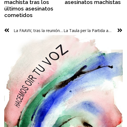
machista tras los
asesinatos machistas
últimos asesinatos
cometidos
La FAAVV, tras la reunión entre Ministerio y Ayuntamiento sobre las vías de Serrería
La Taula per la Partida adverteix que l’anunci de Rain Forest entorn a la reconstrucció de les alqueries del Pouet arriba tard i inclou nombroses incerteses sobre els usos