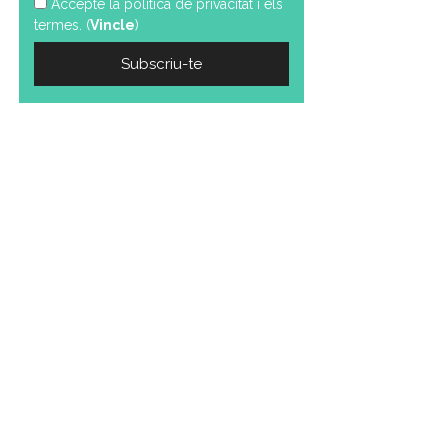
Accepte la política de privacitat i els
termes. (
Vincle
)