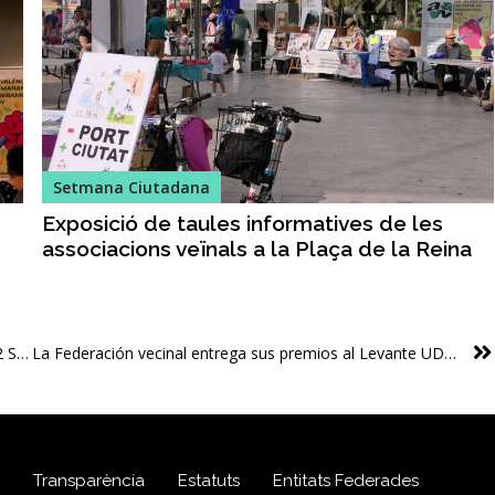
Setmana Ciutadana
Exposició de taules informatives de les
associacions veïnals a la Plaça de la Reina
Les associacions veïnals, a la plaça de la Reina en la 32 Setmana Ciutadana
La Federación vecinal entrega sus premios al Levante UD Femenino, al periodista Carlos Navarro y, a título póstumo, a Vicent Andrés Estellés, en la clausura de la Semana Ciudadana
Transparència
Estatuts
Entitats Federades