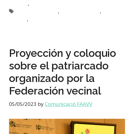
,
Habitatge
Turisme
,
,
apartaments turistics
Destacada activitats
Destacada
,
actualitat
Habitatge
Proyección y coloquio
sobre el patriarcado
organizado por la
Federación vecinal
05/05/2023
by
Comunicació FAAVV