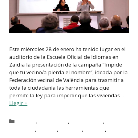
Este miércoles 28 de enero ha tenido lugar en el
auditorio de la Escuela Oficial de Idiomas en
Zaidia la presentación de la campaña “Impide
que tu vecino/a pierda el nombre”, ideada por la
Federación vecinal de València para trasmitir a
toda la ciudadanía las herramientas que
permite la ley para impedir que las viviendas …
Llegir +
,
,
,
Activitats
Activitats AAVV
Activitats FAAVV
,
,
,
,
Associacions
Benicalap
Benimaclet
Campanar
,
,
Marxalenes
Sant Antoni
Zaidia