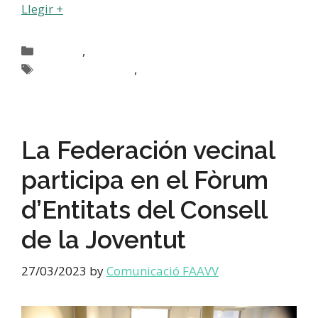
Llegir +
,
Activitats
Activitats FAAVV
,
Destacada activitats
Igualtat
La Federación vecinal
participa en el Fòrum
d’Entitats del Consell
de la Joventut
27/03/2023
by
Comunicació FAAVV