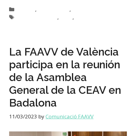
,
,
Activitats
Activitats FAAVV
Joventut
,
,
Destacada activitats
FAAVV
Joventut
La FAAVV de València
participa en la reunión
de la Asamblea
General de la CEAV en
Badalona
11/03/2023
by
Comunicació FAAVV