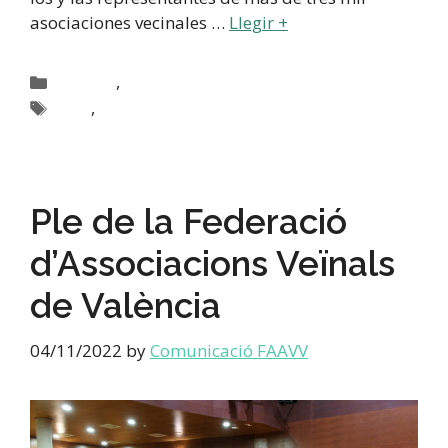
asociaciones vecinales …
Llegir +
,
Activitats
Activitats FAAVV
,
CEAV
Destacada activitats
Ple de la Federació
d’Associacions Veïnals
de València
04/11/2022
by
Comunicació FAAVV