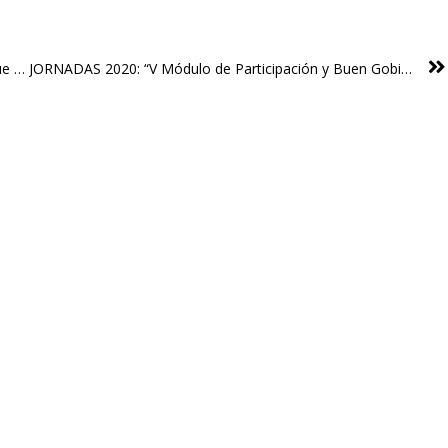
La Federación se opone al alcalde de Noche y exige que se cree el Obervatorio del Ocio y del Turismo aprobado por unanimidad
JORNADAS 2020: “V Módulo de Participación y Buen Gobierno”