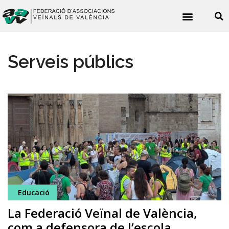
Noticies veïnals
Serveis públics
Educació
La Federació Veïnal de València,
com a defensora de l’escola