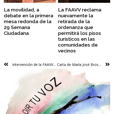
La movilidad, a
La FAAVV reclama
debate en la primera
nuevamente la
mesa redonda de la
retirada de la
29 Semana
ordenanza que
Ciudadana
permitirá los pisos
turísticos en las
comunidades de
vecinos
Intervención de la FAAVV en el seminario sobre primeras actuaciones en materia de Violencia de Género
Carta de María José Broseta sobre la la aprobación de la moción del Observatorio del Ocio y del Turismo instada por esta Federación de Vecinos [28/02/2019]